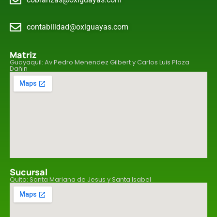
contabilidad@oxiguayas.com
Matriz
Guayaquil: Av Pedro Menendez Gilbert y Carlos Luis Plaza
Dañin
Sucursal
Quito: Santa Mariana de Jesus y Santa Isabel