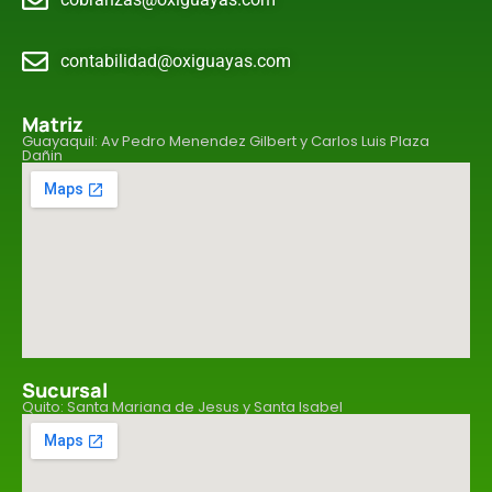
contabilidad@oxiguayas.com
Matriz
Guayaquil: Av Pedro Menendez Gilbert y Carlos Luis Plaza
Dañin
Sucursal
Quito: Santa Mariana de Jesus y Santa Isabel