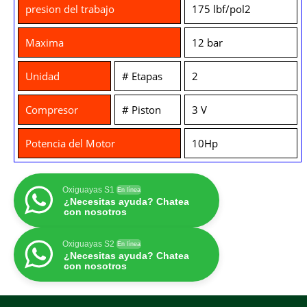
presion del trabajo
175 lbf/pol2
Maxima
12 bar
Unidad
# Etapas
2
Compresor
# Piston
3 V
Potencia del Motor
10Hp
Oxiguayas S1
En línea
¿Necesitas ayuda? Chatea
con nosotros
Oxiguayas S2
En línea
¿Necesitas ayuda? Chatea
con nosotros