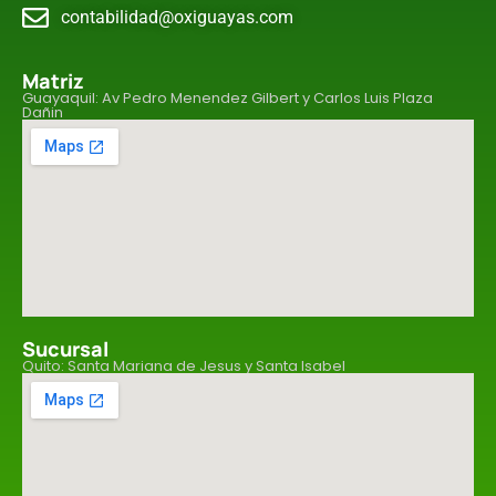
contabilidad@oxiguayas.com
Matriz
Guayaquil: Av Pedro Menendez Gilbert y Carlos Luis Plaza
Dañin
Sucursal
Quito: Santa Mariana de Jesus y Santa Isabel