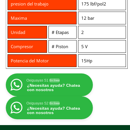
presion del trabajo
175 lbf/pol2
Maxima
12 bar
Unidad
# Etapas
2
Compresor
# Piston
5 V
Potencia del Motor
15Hp
Oxiguayas S1
En línea
¿Necesitas ayuda? Chatea
con nosotros
Oxiguayas S2
En línea
¿Necesitas ayuda? Chatea
con nosotros