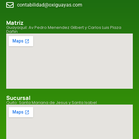
contabilidad@oxiguayas.com
Matriz
Guayaquil: Av Pedro Menendez Gilbert y Carlos Luis Plaza
Dañin
Sucursal
Quito: Santa Mariana de Jesus y Santa Isabel