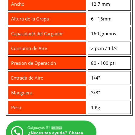
Ancho
12,7 mm
Altura de la Grapa
6 - 16mm
Capacidadd del Cargador
160 gramos
Consumo de Aire
2 pcm / 1 l/s
Presion de Operación
80 - 100 psi
Entrada de Aire
1/4"
Manguera
3/8"
Peso
1 Kg
Oxiguayas S1
En línea
¿Necesitas ayuda? Chatea