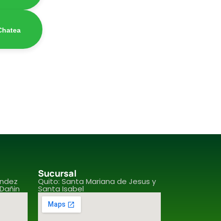
Chatea
Sucursal
endez
Quito: Santa Mariana de Jesus y
 Dañin
Santa Isabel