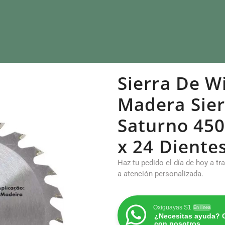
Sierra De W
Madera Sier
Saturno 450
x 24 Dientes
Haz tu pedido el día de hoy a t
a atención personalizada.
Oxiguayas S1
En línea
¿Necesitas ayuda? 
con nosotros