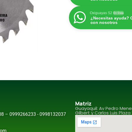
Oxiguayas S2
En línea
¿Necesitas ayuda? 
con nosotros
Matriz
Guayaquil: Av Pedro Men
Gilbert y Carlos Luis Plaza
08 – 0999266233 - 0998132037
com